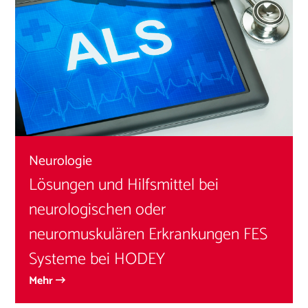
Neurologie
Lösungen und Hilfsmittel bei
neurologischen oder
neuromuskulären Erkrankungen FES
Systeme bei HODEY
Mehr