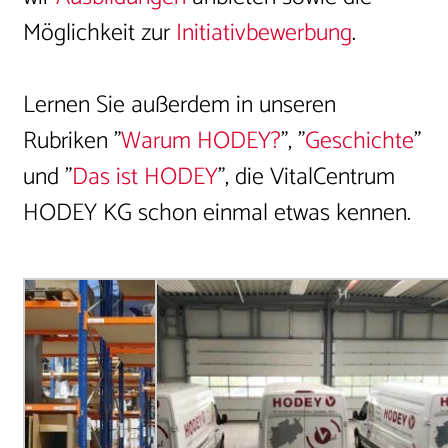
Möglichkeit zur
Initiativbewerbung
.
Lernen Sie außerdem in unseren
Rubriken "
Warum HODEY?
", "
Geschichte
"
und "
Das ist HODEY
", die VitalCentrum
HODEY KG schon einmal etwas kennen.