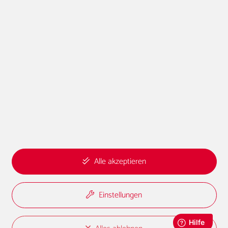
Social-Media
Kruppstraße 19 · 47475 Kamp-Lintfort
0 28 42 / 91 32 - 0
·
kunde@hodey.de
Essenzielle Cookies
Alle akzeptieren
Diese Cookies werden für die Grundfunktionen der Website benötigt
Google Analytics & Google Tag Manager
Einstellungen
Tools für die Datenverkehrs-, Verhaltens- und Besucheranalyse von
Websites