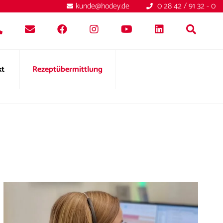
kunde@hodey.de
0 28 42 / 91 32 - 0
kt
Rezeptübermittlung