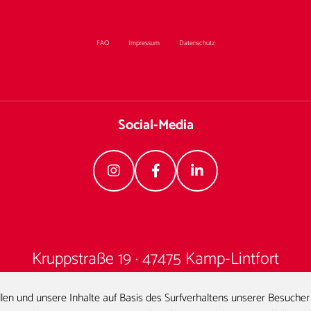
FAQ
Impressum
Datenschutz
Social-Media
Kruppstraße 19 · 47475 Kamp-Lintfort
0 28 42 / 91 32 - 0
·
kunde@hodey.de
len und unsere Inhalte auf Basis des Surfverhaltens unserer Besuche