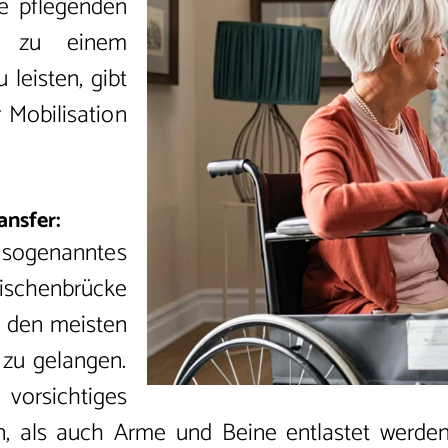
ie pflegenden
fe zu einem
leisten, gibt
 Mobilisation
ansfer:
sogenanntes
wischenbrücke
n den meisten
 zu gelangen.
 vorsichtiges
n, als auch Arme und Beine entlastet werden