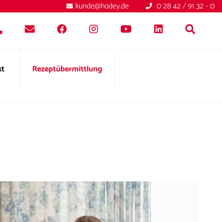
kunde@hodey.de
0 28 42 / 91 32 - 0
kt
Rezeptübermittlung